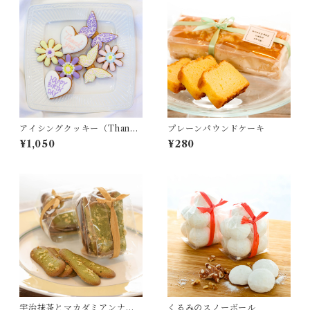
アイシングクッキー（Thank
プレーンパウンドケーキ
you/Heart/Flower/Butterfl
¥1,050
¥280
y）
宇治抹茶とマカダミアンナッ
くるみのスノーボール