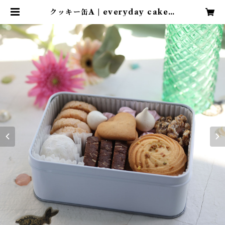
クッキー缶A | everyday cake s
hop.