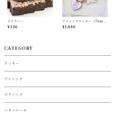
ブラウニー
アイシングクッキー（Thank
you/Heart/Flower/Butterfl
¥330
¥1,050
y）
CATEGORY
クッキー
アイシング
グラノーラ
バターケーキ