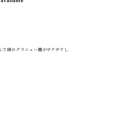
 available
んで縁のグラニュー糖がザクザクし