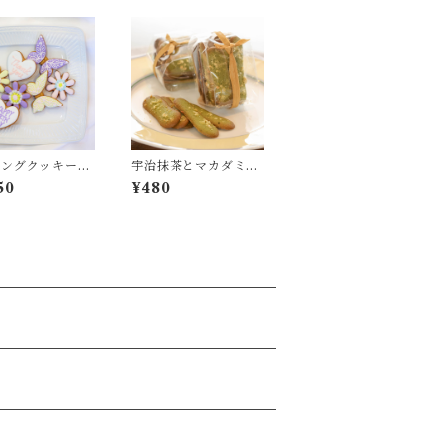
シングクッキー
宇治抹茶とマカダミア
nk you/Heart/
ンナッツのラングドシ
50
¥480
r/Butterfly）
ャ