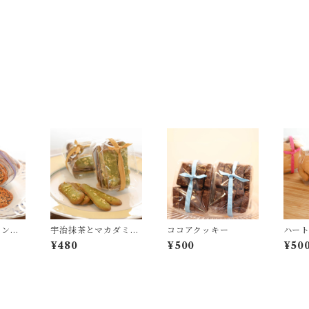
モンド
宇治抹茶とマカダミア
ココアクッキー
ハー
ンナッツのラングドシ
ー
¥480
¥500
¥50
ャ