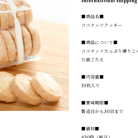
International shipping
■商品名■
ココナッツクッキー
■商品について■
ココナッツたっぷり練りこ
た歯ごたえ
■内容量■
10枚入り
■賞味期限■
製造日から30日まで
■値段■
450円（税込）